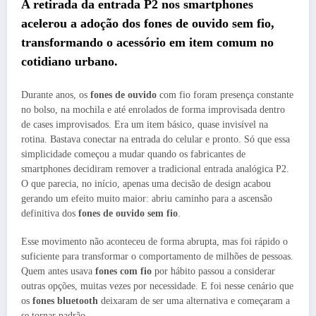
A retirada da entrada P2 nos smartphones
acelerou a adoção dos
fones de ouvido sem fio
,
transformando o acessório em item comum no
cotidiano urbano.
Durante anos, os
fones de ouvido
com fio foram presença constante
no bolso, na mochila e até enrolados de forma improvisada dentro
de cases improvisados. Era um item básico, quase invisível na
rotina. Bastava conectar na entrada do celular e pronto. Só que essa
simplicidade começou a mudar quando os fabricantes de
smartphones decidiram remover a tradicional entrada analógica P2.
O que parecia, no início, apenas uma decisão de design acabou
gerando um efeito muito maior: abriu caminho para a ascensão
definitiva dos
fones de ouvido sem fio
.
Esse movimento não aconteceu de forma abrupta, mas foi rápido o
suficiente para transformar o comportamento de milhões de pessoas.
Quem antes usava
fones com fio
por hábito passou a considerar
outras opções, muitas vezes por necessidade. E foi nesse cenário que
os
fones bluetooth
deixaram de ser uma alternativa e começaram a
se tornar padrão.