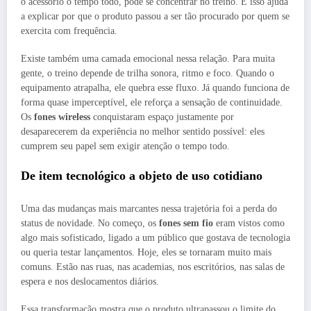
o acessório o tempo todo, pode se concentrar no treino. E isso ajuda
a explicar por que o produto passou a ser tão procurado por quem se
exercita com frequência.
Existe também uma camada emocional nessa relação. Para muita
gente, o treino depende de trilha sonora, ritmo e foco. Quando o
equipamento atrapalha, ele quebra esse fluxo. Já quando funciona de
forma quase imperceptível, ele reforça a sensação de continuidade.
Os
fones wireless
conquistaram espaço justamente por
desaparecerem da experiência no melhor sentido possível: eles
cumprem seu papel sem exigir atenção o tempo todo.
De item tecnológico a objeto de uso cotidiano
Uma das mudanças mais marcantes nessa trajetória foi a perda do
status de novidade. No começo, os
fones sem fio
eram vistos como
algo mais sofisticado, ligado a um público que gostava de tecnologia
ou queria testar lançamentos. Hoje, eles se tornaram muito mais
comuns. Estão nas ruas, nas academias, nos escritórios, nas salas de
espera e nos deslocamentos diários.
Essa transformação mostra que o produto ultrapassou o limite do