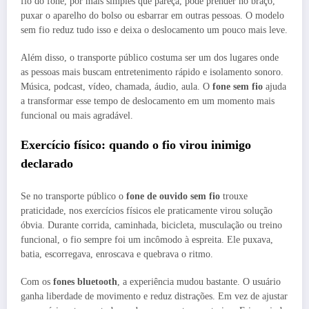
fio do fone, por mais simples que pareça, pode prender no braço,
puxar o aparelho do bolso ou esbarrar em outras pessoas. O modelo
sem fio reduz tudo isso e deixa o deslocamento um pouco mais leve.
Além disso, o transporte público costuma ser um dos lugares onde
as pessoas mais buscam entretenimento rápido e isolamento sonoro.
Música, podcast, vídeo, chamada, áudio, aula. O
fone sem fio
ajuda
a transformar esse tempo de deslocamento em um momento mais
funcional ou mais agradável.
Exercício físico: quando o fio virou inimigo
declarado
Se no transporte público o
fone de ouvido sem fio
trouxe
praticidade, nos exercícios físicos ele praticamente virou solução
óbvia. Durante corrida, caminhada, bicicleta, musculação ou treino
funcional, o fio sempre foi um incômodo à espreita. Ele puxava,
batia, escorregava, enroscava e quebrava o ritmo.
Com os
fones bluetooth
, a experiência mudou bastante. O usuário
ganha liberdade de movimento e reduz distrações. Em vez de ajustar