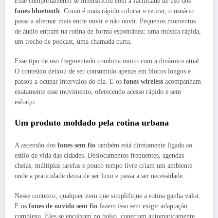
Esse comportamento se intensificou com a facilidade de uso dos
fones bluetooth
. Como é mais rápido colocar e retirar, o usuário
passa a alternar mais entre ouvir e não ouvir. Pequenos momentos
de áudio entram na rotina de forma espontânea: uma música rápida,
um trecho de podcast, uma chamada curta.
Esse tipo de uso fragmentado combina muito com a dinâmica atual.
O conteúdo deixou de ser consumido apenas em blocos longos e
passou a ocupar intervalos do dia. E os
fones wireless
acompanham
exatamente esse movimento, oferecendo acesso rápido e sem
esforço.
Um produto moldado pela rotina urbana
A ascensão dos
fones sem fio
também está diretamente ligada ao
estilo de vida das cidades. Deslocamentos frequentes, agendas
cheias, múltiplas tarefas e pouco tempo livre criam um ambiente
onde a praticidade deixa de ser luxo e passa a ser necessidade.
Nesse contexto, qualquer item que simplifique a rotina ganha valor.
E os
fones de ouvido sem fio
fazem isso sem exigir adaptação
complexa. Eles se encaixam no bolso, conectam automaticamente,