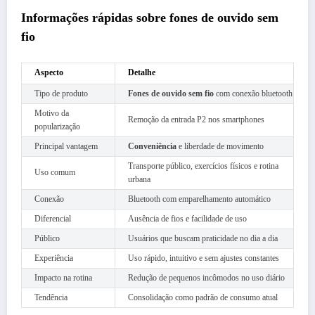
Informações rápidas sobre fones de ouvido sem
fio
Aspecto
Detalhe
Tipo de produto
Fones de ouvido sem fio
com conexão bluetooth
Motivo da
Remoção da entrada P2 nos smartphones
popularização
Principal vantagem
Conveniência
e liberdade de movimento
Transporte público, exercícios físicos e rotina
Uso comum
urbana
Conexão
Bluetooth com emparelhamento automático
Diferencial
Ausência de fios e facilidade de uso
Público
Usuários que buscam praticidade no dia a dia
Experiência
Uso rápido, intuitivo e sem ajustes constantes
Impacto na rotina
Redução de pequenos incômodos no uso diário
Tendência
Consolidação como padrão de consumo atual