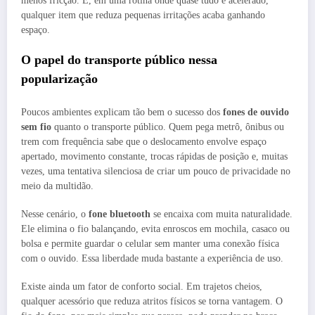
menos fricção. E, em uma rotina onde quase tudo é acelerado,
qualquer item que reduza pequenas irritações acaba ganhando
espaço.
O papel do transporte público nessa
popularização
Poucos ambientes explicam tão bem o sucesso dos
fones de ouvido
sem fio
quanto o transporte público. Quem pega metrô, ônibus ou
trem com frequência sabe que o deslocamento envolve espaço
apertado, movimento constante, trocas rápidas de posição e, muitas
vezes, uma tentativa silenciosa de criar um pouco de privacidade no
meio da multidão.
Nesse cenário, o
fone bluetooth
se encaixa com muita naturalidade.
Ele elimina o fio balançando, evita enroscos em mochila, casaco ou
bolsa e permite guardar o celular sem manter uma conexão física
com o ouvido. Essa liberdade muda bastante a experiência de uso.
Existe ainda um fator de conforto social. Em trajetos cheios,
qualquer acessório que reduza atritos físicos se torna vantagem. O