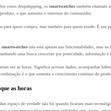
elos como dropshipping, os
smartwatches
também chamam aten
 produto, o que aumenta o interesse do consumidor.
penas para quem compra, mas também para quem vende. É um p
s
smartwatches
não está apenas nas funcionalidades, mas na 
nhando uma busca crescente por praticidade, informação e es
penas ver as horas. Significa acessar dados, acompanhar hábit
a combinação é o que sustenta o crescimento contínuo do prod
 que as horas
ar espaço de verdade não foi quando ficaram mais tecnológi
ssou a concentrar várias pequenas utilidades que, juntas, cri