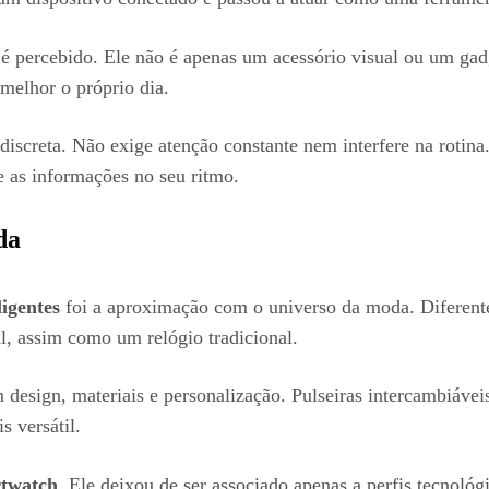
percebido. Ele não é apenas um acessório visual ou um gadge
melhor o próprio dia.
discreta. Não exige atenção constante nem interfere na rotina
e as informações no seu ritmo.
da
ligentes
foi a aproximação com o universo da moda. Diferente 
l, assim como um relógio tradicional.
 design, materiais e personalização. Pulseiras intercambiávei
s versátil.
twatch
. Ele deixou de ser associado apenas a perfis tecnológ