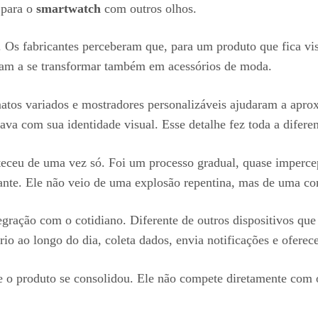
 para o
smartwatch
com outros olhos.
Os fabricantes perceberam que, para um produto que fica visí
m a se transformar também em acessórios de moda.
matos variados e mostradores personalizáveis ajudaram a apro
a com sua identidade visual. Esse detalhe fez toda a difere
ceu de uma vez só. Foi um processo gradual, quase imperceptí
ante. Ele não veio de uma explosão repentina, mas de uma co
tegração com o cotidiano. Diferente de outros dispositivos qu
o ao longo do dia, coleta dados, envia notificações e oferec
ue o produto se consolidou. Ele não compete diretamente com 