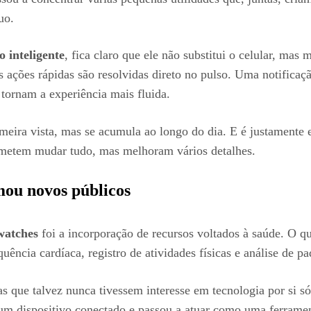
uo.
o inteligente
, fica claro que ele não substitui o celular, m
s ações rápidas são resolvidas direto no pulso. Uma notificaç
ornam a experiência mais fluida.
rimeira vista, mas se acumula ao longo do dia. E é justamente
ometem mudar tudo, mas melhoram vários detalhes.
ou novos públicos
watches
foi a incorporação de recursos voltados à saúde. O 
cia cardíaca, registro de atividades físicas e análise de pa
s que talvez nunca tivessem interesse em tecnologia por si 
um dispositivo conectado e passou a atuar como uma ferram