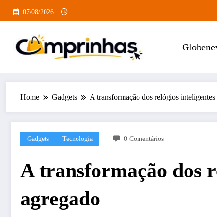
Pular
07/08/2026
para
o
conteúdo
Globene
Home
Gadgets
A transformação dos relógios inteligentes
Gadgets
Tecnologia
0 Comentários
A transformação dos re
agregado